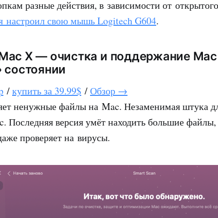
опкам разные действия, в зависимости от открытог
я настроил свою мышь Logitech G604
.
Mac X — очистка и поддержание Mac
 состоянии
p
/
купить за 39.99$
/
Обзор →
яет ненужные файлы на Mac. Незаменимая штука дл
. Последняя версия умёт находить большие файлы, 
даже проверяет на вирусы.