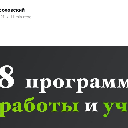
роховский
021
•
11 min read