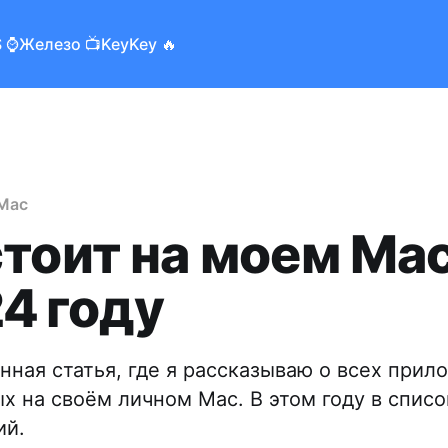
 ⌚️
Железо 📺
KeyKey 🔥
Mac
стоит на моем Ma
24 году
нная статья, где я рассказываю о всех прил
х на своём личном Mac. В этом году в списо
ий.