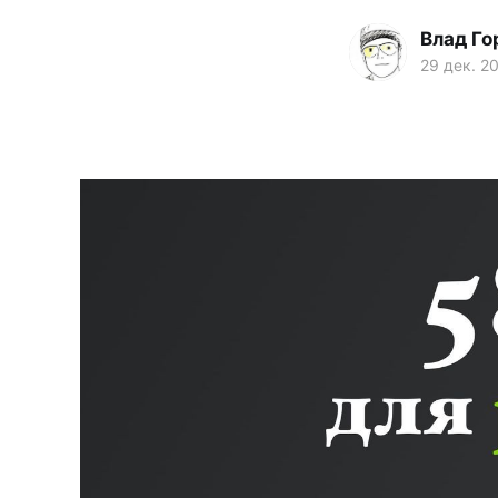
Влад Го
29 дек. 2