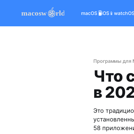
macOS 🖥
iOS📱
watchOS
Программы для 
Что 
в 20
Это традицио
установленны
58 приложен