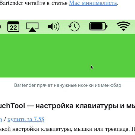
Bartender читайте в статье
Mac минималиста
.
Bartender прячет ненужные иконки из менюбар
ouchTool — настройка клавиатуры и 
p
/
купить за 7.5$
нкой настройки клавиатуры, мышки или трекпада. 