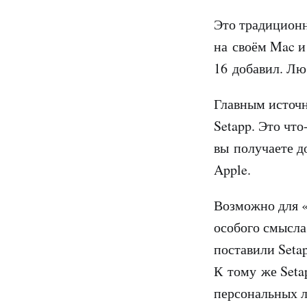
Это традиционн
на своём Mac и
16 добавил. Лю
Главным источн
Setapp. Это что
вы получаете д
Apple.
Возможно для «
особого смысла
поставили Seta
К тому же Seta
персональных 