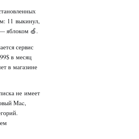
установленных
м: 11 выкинул,
— яблоком 🍏.
ается сервис
.99$ в месяц
нет в магазине
дписка не имеет
новый Mac,
егорий.
ием