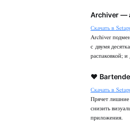
Archiver —
Скачать в Setap
Archiver подме
с двумя десятк
распаковкой; и 
❤️ Bartend
Скачать в Setap
Прячет лишние 
снизить визуал
приложения.