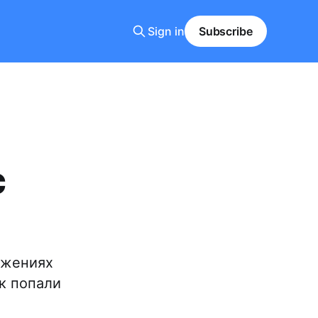
Sign in
Subscribe
c
ожениях
к попали