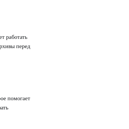
ет работать
архивы перед
ое помогает
вать