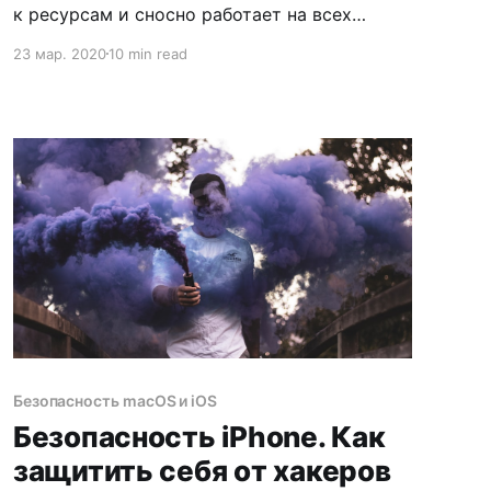
к ресурсам и сносно работает на всех
поддерживаемых устройствах. Особенно
23 мар. 2020
10 min read
если установлена на SSD. Но, как и как
и другие версии macOS, со временем
обязательно начинает притормаживать.
Рассказываю, как я с борюсь с такими
тормозами.
Безопасность macOS и iOS
Безопасность iPhone. Как
защитить себя от хакеров