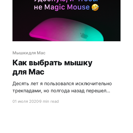
Мышки для Mac
Как выбрать мышку
для Mac
Десять лет я пользовался исключительно
трекпадами, но полгода назад перешел
на мышь. В этой заметке я расскажу, чем
01 июля 2020
9 min read
мышь лучше трекпада и на что обращать
внимание при её выборе.