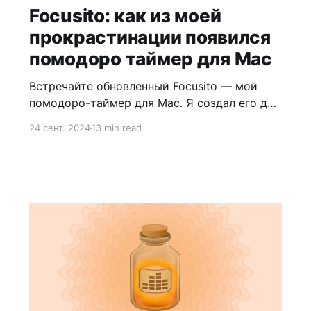
Focusito: как из моей
прокрастинации появился
помодоро таймер для Mac
Встречайте обновленный Focusito — мой
помодоро-таймер для Mac. Я создал его для
тех, кому сложно сосредоточиться в
24 сент. 2024
13 min read
шумных местах: офисным работникам,
студентам и фрилансерам. Программа
помогает удерживать внимание на одной
задаче и не выгорать.