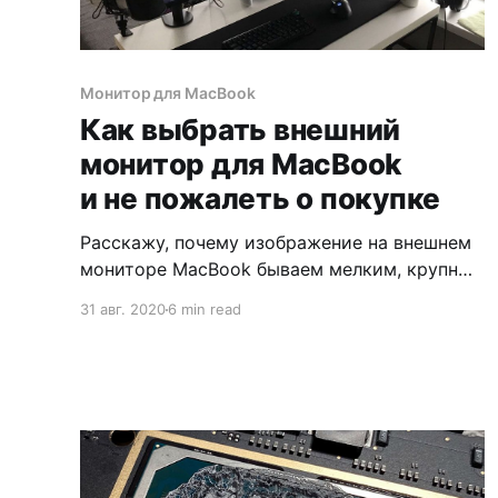
Монитор для MacBook
Как выбрать внешний
монитор для MacBook
и не пожалеть о покупке
Расскажу, почему изображение на внешнем
мониторе MacBook бываем мелким, крупным
и мутным. И как выбирать монитор, чтобы
31 авг. 2020
6 min read
этого избежать.