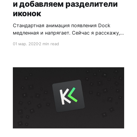
и добавляем разделители
иконок
Стандартная анимация появления Dock
медленная и напрягает. Сейчас я расскажу,
как уменьшить задержки, а бонусом научу
01 мар. 2020
2 min read
добавлять визуальные разделители в Dock
для лучшей навигации.