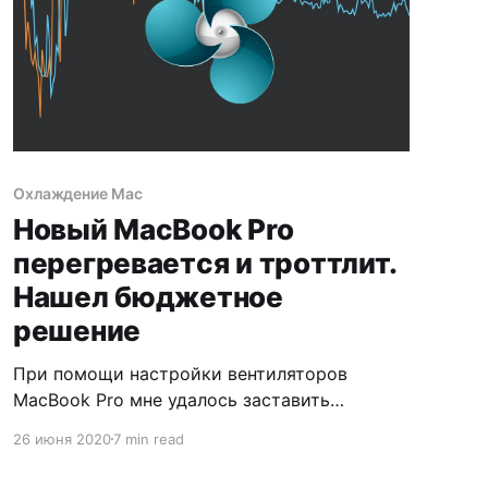
Охлаждение Mac
Новый MacBook Pro
перегревается и троттлит.
Нашел бюджетное
решение
При помощи настройки вентиляторов
MacBook Pro мне удалось заставить
процессор i5-1038NG7 работать на 200 МГц
26 июня 2020
7 min read
быстрее. Это увеличило его
производительность на 7%. Рассказываю,