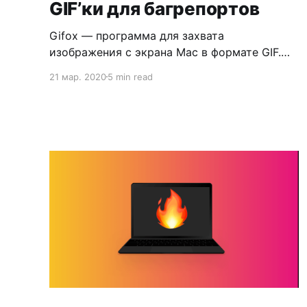
GIF’ки для багрепортов
Gifox — программа для захвата
изображения с экрана Mac в формате GIF.
Она идеально подходит в случаях, когда
21 мар. 2020
5 min read
нужно записывать происходящее на экране,
а потом отправлять результат в Slack или
багтрекер. Рассказываю, что программа
умеет и как ею пользоваться.