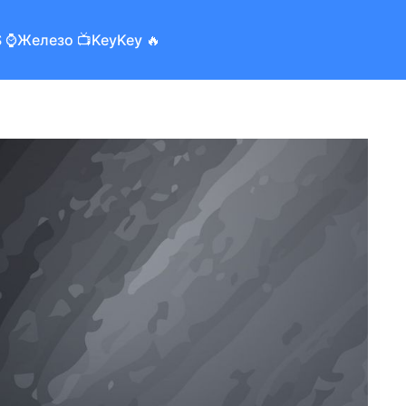
 ⌚️
Железо 📺
KeyKey 🔥