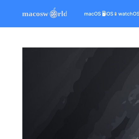
macOS 🖥
iOS📱
watchOS