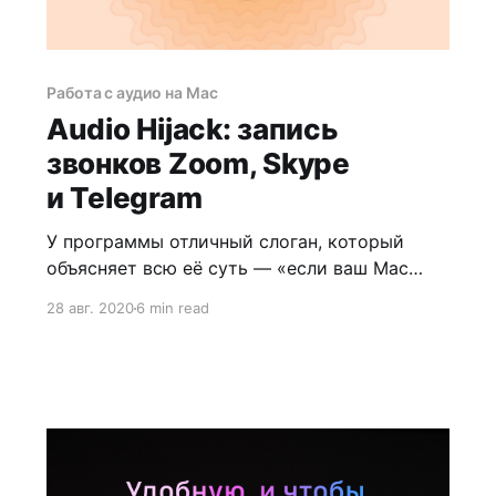
Работа с аудио на Mac
Audio Hijack: запись
звонков Zoom, Skype
и Telegram
У программы отличный слоган, который
объясняет всю её суть — «если ваш Mac
может это воспроизвести, мы можем это
28 авг. 2020
6 min read
записать». Поэтому Audio Hijack записывает
не только звонки, но и все звуки из любых
приложений на вашем Mac: iTunes Music,
Spotify, VK, YouTube и т.д.