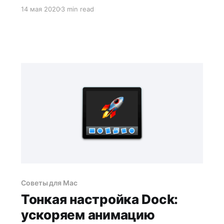
утилитой Disk Drill. Метод работает с
14 мая 2020
3 min read
любыми жесткими дисками и флешками.
Советы для Mac
Тонкая настройка Dock:
ускоряем анимацию