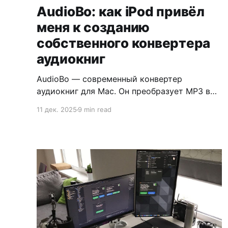
AudioBo: как iPod привёл
меня к созданию
собственного конвертера
аудиокниг
AudioBo — современный конвертер
аудиокниг для Mac. Он преобразует MP3 в
M4B — нативный формат аудиокниг для
11 дек. 2025
9 min read
экосистемы Apple. С обложкой, главами и
правильными метаданными.