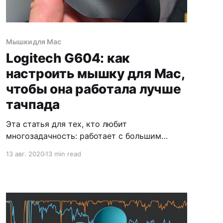
Мышки для Mac
Logitech G604: как
настроить мышку для Mac,
чтобы она работала лучше
тачпада
Эта статья для тех, кто любит
многозадачность: работает с большим
количеством окон и парой мониторов.
13 авг. 2020
13 min read
А также для тех, кому сложно попадать
курсором в маленькие кнопки интерфейса
таких программ как Xcode, Sketch или
Photoshop.