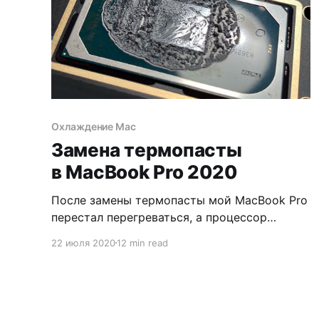
Охлаждение Mac
Замена термопасты
в MacBook Pro 2020
После замены термопасты мой MacBook Pro
перестал перегреваться, а процессор
впервые заработал на максимальной
22 июля 2020
12 min read
скорости. В следствие этого
производительность ноутбука увеличилась
на 15%. Рассказываю, что я для этого сделал.