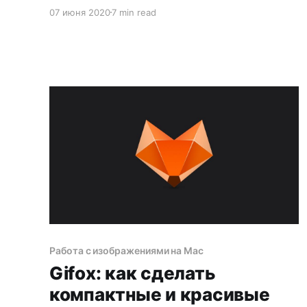
я увидел его в подземке Нью-Йорка.
07 июня 2020
7 min read
Каждый день мне попадались десятки людей
с какими-то присосками на телефонах,
и выглядело это странно. Но если люди
пользуются, значит это удобно. Нагуглил.
Заказал.
Работа с изображениями на Mac
Gifox: как сделать
компактные и красивые