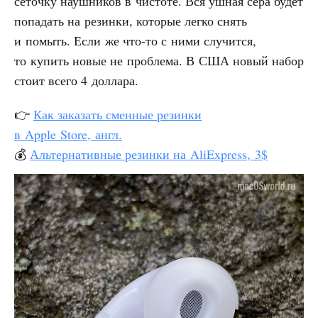
сеточку наушников в чистоте. Вся ушная сера будет
попадать на резинки, которые легко снять
и помыть. Если же что-то с ними случится,
то купить новые не проблема. В США новый набор
стоит всего 4 доллара.
👉
Как заказать сменные резинки
в Apple Store, англ.
💰
Альтернативные резинки на AliExpress, 3$