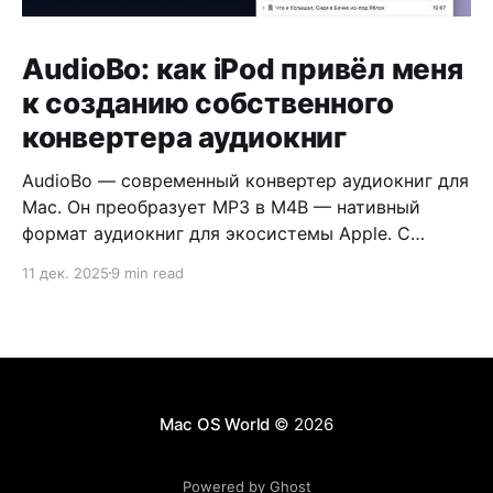
AudioBo: как iPod привёл меня
к созданию собственного
конвертера аудиокниг
AudioBo — современный конвертер аудиокниг для
Mac. Он преобразует MP3 в M4B — нативный
формат аудиокниг для экосистемы Apple. С
обложкой, главами и правильными метаданными.
11 дек. 2025
9 min read
Mac OS World
© 2026
Powered by Ghost