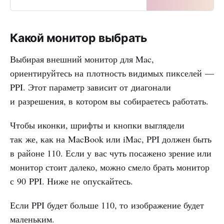
двоящимися. Как будто на них
наложен фильтр инстаграм или
вы смотрите на экран монитора
с ЭЛТ-кинескопом.
Какой монитор выбрать
Рассказываю, как это исправить.
Выбирая внешний монитор для Mac,
ориентируйтесь на плотность видимых пикселей —
PPI. Этот параметр зависит от диагонали
и разрешения, в котором вы собираетесь работать.
Чтобы иконки, шрифты и кнопки выглядели
так же, как на MacBook или iMac, PPI должен быть
в районе 110. Если у вас чуть посажено зрение или
монитор стоит далеко, можно смело брать монитор
с 90 PPI. Ниже не опускайтесь.
Если PPI будет больше 110, то изображение будет
маленьким.