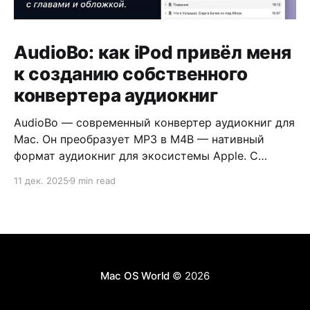
AudioBo: как iPod привёл меня
к созданию собственного
конвертера аудиокниг
AudioBo — современный конвертер аудиокниг для
Mac. Он преобразует MP3 в M4B — нативный
формат аудиокниг для экосистемы Apple. С
обложкой, главами и правильными метаданными.
11 дек. 2025
9 min read
Mac OS World
© 2026