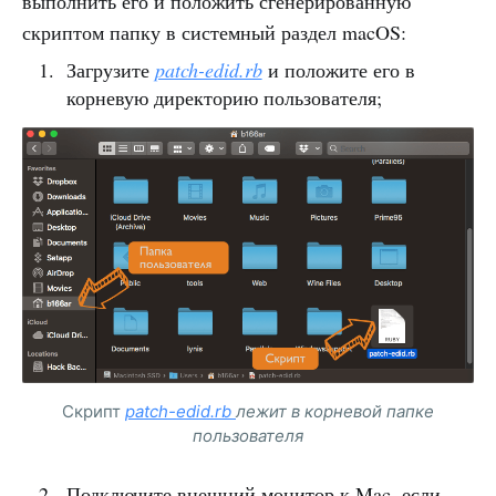
выполнить его и положить сгенерированную
скриптом папку в системный раздел macOS:
Загрузите
patch-edid.rb
и положите его в
корневую директорию пользователя;
Скрипт
patch-edid.rb
лежит в корневой папке
пользователя
Подключите внешний монитор к Mac, если