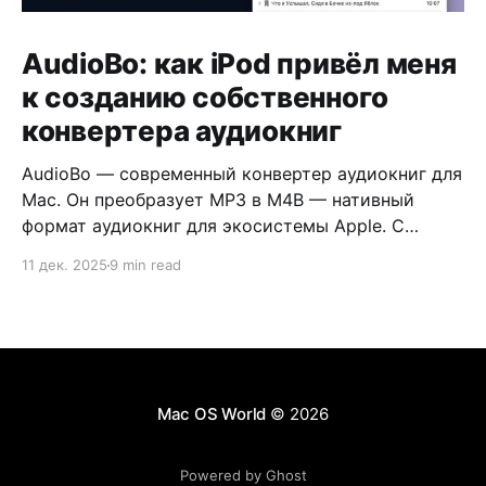
AudioBo: как iPod привёл меня
к созданию собственного
конвертера аудиокниг
AudioBo — современный конвертер аудиокниг для
Mac. Он преобразует MP3 в M4B — нативный
формат аудиокниг для экосистемы Apple. С
обложкой, главами и правильными метаданными.
11 дек. 2025
9 min read
Mac OS World
© 2026
Powered by Ghost