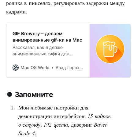
ролика в пикселях, регулировать задержки между
кадрами.
GIF Brewery – делаем
анимированные gif-ки на Mac
Рассказал, как я делаю
анимированные гифки для
иллюстраций статей.
Mac OS World
Влад Гороховский
🍀 Запомните
Мои любимые настройки для
демонстрации интерфейсов:
15 кадров
в секунду
,
192 цвета
, дизеринг
Bayer
Scale 4
;