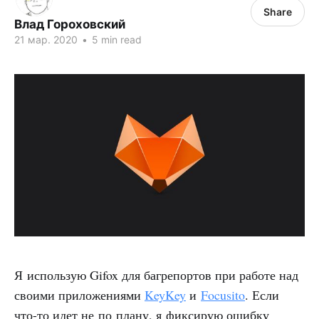
Share
Влад Гороховский
21 мар. 2020
•
5 min read
Я использую Gifox для багрепортов при работе над
своими приложениями
KeyKey
и
Focusito
. Если
что-то идет не по плану, я фиксирую ошибку