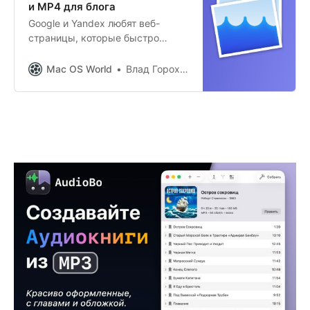
и MP4 для блога
Google и Yandex любят веб-
страницы, которые быстро
загружаются и поднимают
их в поисковой выдаче. Поэтому
Mac OS World
Влад Гороховский
все иллюстрации и видео для
блога я дополнительно
обрабатываю и сжимаю. Сейчас
за всю эту оптимизацию
отвечает утилита Optimage.