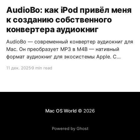
AudioBo: как iPod привёл меня
к созданию собственного
конвертера аудиокниг
AudioBo — современный конвертер аудиокниг для
Mac. Он преобразует MP3 в M4B — нативный
формат аудиокниг для экосистемы Apple. С
обложкой, главами и правильными метаданными.
11 дек. 2025
9 min read
Mac OS World
© 2026
Powered by Ghost