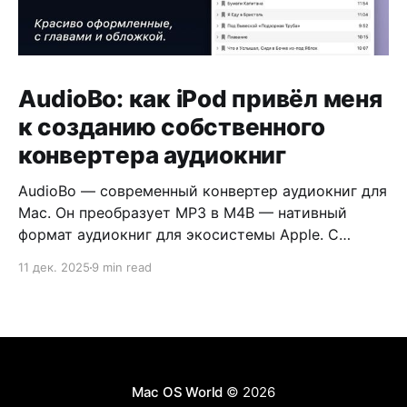
AudioBo: как iPod привёл меня
к созданию собственного
конвертера аудиокниг
AudioBo — современный конвертер аудиокниг для
Mac. Он преобразует MP3 в M4B — нативный
формат аудиокниг для экосистемы Apple. С
обложкой, главами и правильными метаданными.
11 дек. 2025
9 min read
Mac OS World
© 2026