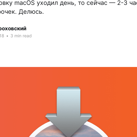
овку macOS уходил день, то сейчас — 2-3 ча
очек. Делюсь.
роховский
18
•
3 min read