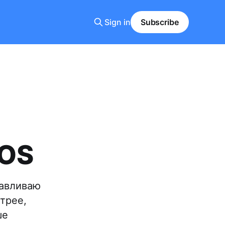
Sign in
Subscribe
cOS
навливаю
трее,
ше