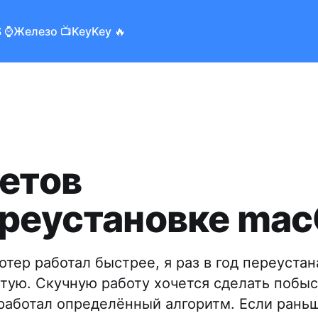
 ⌚️
Железо 📺
KeyKey 🔥
ветов
ереустановке ma
тер работал быстрее, я раз в год переуста
тую. Скучную работу хочется сделать побыс
работал определённый алгоритм. Если рань