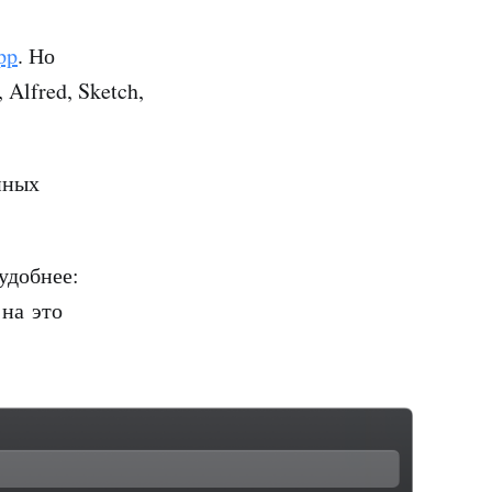
pp
. Но
Alfred, Sketch,
нных
удобнее:
 на это