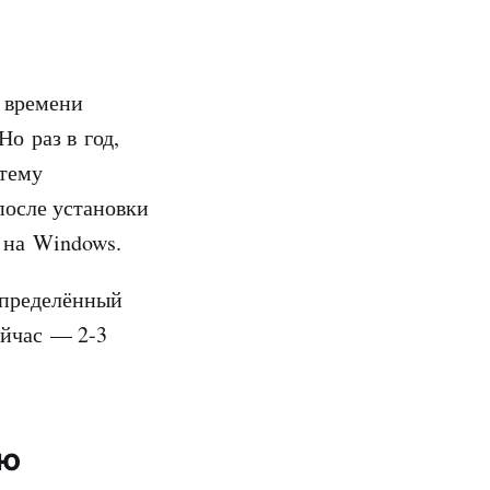
 времени
о раз в год,
стему
после установки
 на Windows.
определённый
ейчас — 2-3
аю