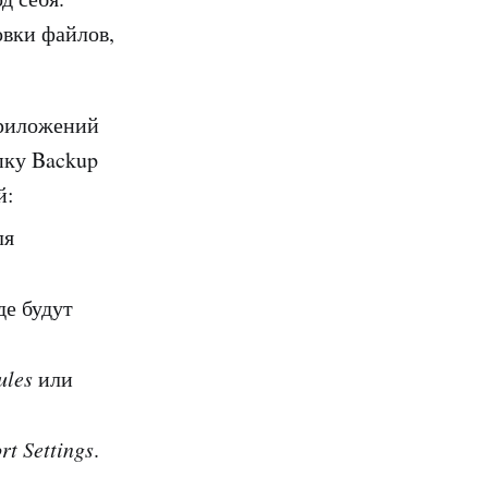
овки файлов,
приложений
пку Backup
й:
ля
де будут
ules
или
t Settings
.