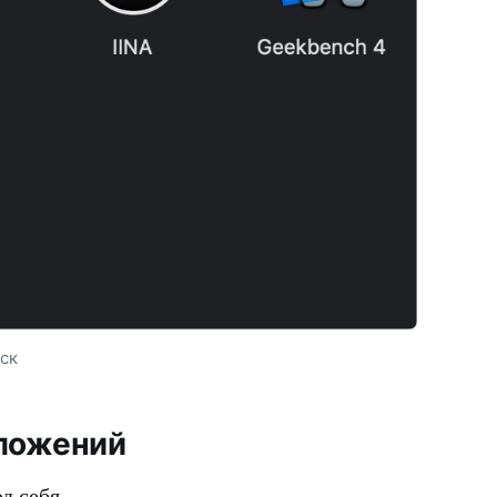
ск
иложений
д себя.