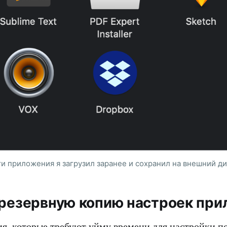
и приложения я загрузил заранее и сохранил на внешний ди
 резервную копию настроек пр
я, которые требуют уйму времени для настройки по