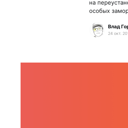
на переустан
особых замор
Влад Го
24 окт. 20