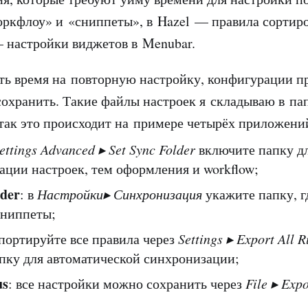
воркфлоу» и «сниппеты», в Hazel — правила сортир
— настройки виджетов в Menubar.
ть время на повторную настройку, конфигурации 
сохранить. Такие файлы настроек я складываю в па
 так это происходит на примере четырёх приложени
ettings Advanced
▸
Set Sync Folder
включите папку д
ации настроек, тем оформления и workflow;
der
: в
Настройки▸ Синхронизация
укажите папку, г
сниппеты;
спортируйте все правила через
Settings
▸
Export All R
апку для автоматической синхронизации;
us
: все настройки можно сохранить через
File
▸
Expor