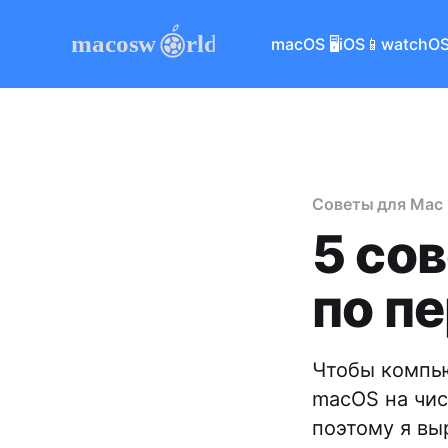
macOS 🖥
iOS📱
watchOS
Советы для Mac
5 со
по п
Чтобы компью
macOS на чис
поэтому я вы