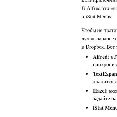
В Alfred это «
в iStat Menus 
Чтобы не трати
лучше заранее 
в Dropbox. Вот
Alfred
: в
S
синхрониз
TextExpan
хранится 
Hazel
: эк
задайте п
iStat Men