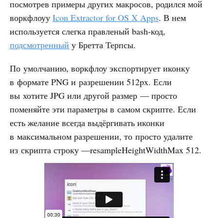
посмотрев примеры других макросов, родился мой
воркфлоуу
Icon Extractor for OS X Apps
. В нем
используется слегка правленый bash-код,
подсмотренный
у Бретта Терпсы.
По умолчанию, воркфлоу экспортирует иконку
в формате PNG и разрешении 512px. Если
вы хотите JPG или другой размер — просто
поменяйте эти параметры в самом скрипте. Если
есть желание всегда выдёргивать иконки
в максимальном разрешении, то просто удалите
из скрипта строку —resampleHeightWidthMax 512.