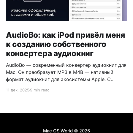
AudioBo: как iPod привёл меня
к созданию собственного
конвертера аудиокниг
AudioBo — современный конвертер аудиокниг для
Mac. Он преобразует MP3 в M4B — нативный
формат аудиокниг для экосистемы Apple. С
обложкой, главами и правильными метаданными.
11 дек. 2025
9 min read
Mac OS World
© 2026