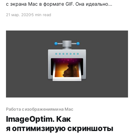
с экрана Mac в формате GIF. Она идеально
подходит в случаях, когда нужно записывать
21 мар. 2020
5 min read
происходящее на экране, а потом отправлять
результат в Slack или багтрекер. Рассказываю,
что программа умеет и как ею пользоваться.
Работа с изображениями на Mac
ImageOptim. Как
я оптимизирую скриншоты