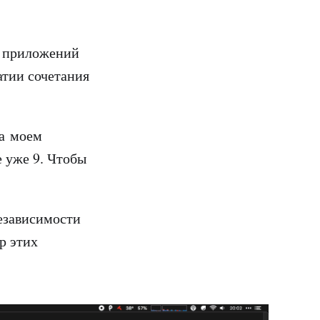
х приложений
атии сочетания
На моем
 уже 9. Чтобы
независимости
р этих