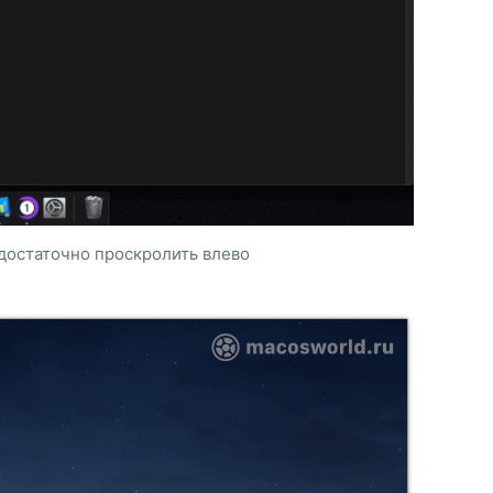
достаточно проскролить влево