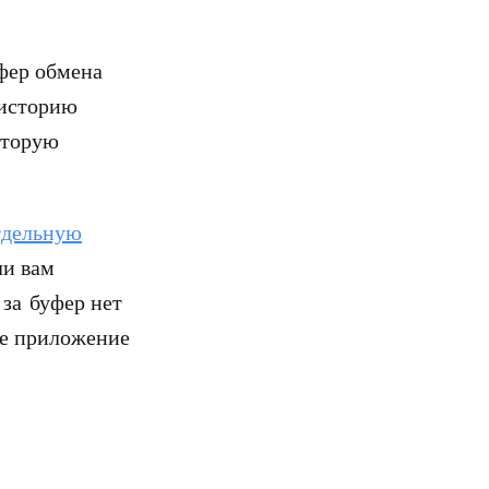
фер обмена
 историю
оторую
тдельную
ли вам
 за буфер нет
ое приложение