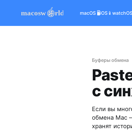
macOS 🖥
iOS📱
watchOS
Буферы обмена
Past
с си
Если вы мног
обмена Mac 
хранят истор