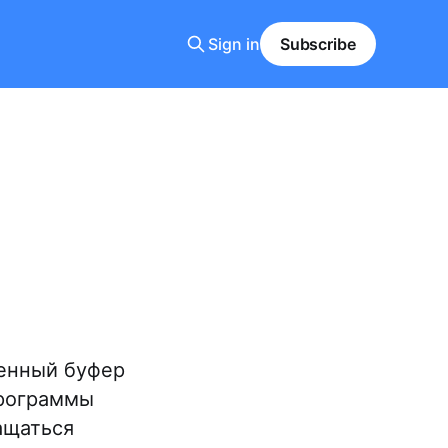
Sign in
Subscribe
ренный буфер
программы
ащаться