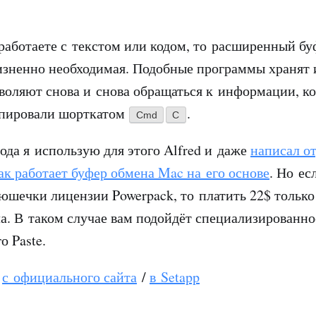
работаете с текстом или кодом, то расширенный бу
зненно необходимая. Подобные программы хранят
воляют снова и снова обращаться к информации, к
опировали шорткатом
.
Cmd
C
года я использую для этого Alfred и даже
написал о
как работает буфер обмена Mac на его основе
. Но ес
юшечки лицензии Powerpack, то платить 22$ только
а. В таком случае вам подойдёт специализированн
о Paste.
с официального сайта
/
в Setapp