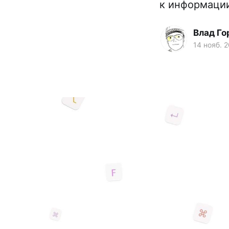
к информации
Влад Го
14 нояб. 