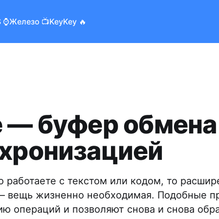
 ⌚️
Железо 📺
KeyKey 🔥
e — буфер обмена
нхронизацией
о работаете с текстом или кодом, то расши
— вещь жизненно необходимая. Подобные 
ию операций и позволяют снова и снова обр