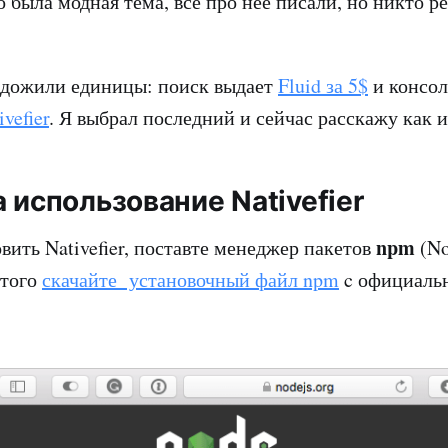
о была модная тема, все про нее писали, но никто р
 дожили единицы: поиск выдает
Fluid за 5$
и консол
vefier
. Я выбрал последний и сейчас расскажу как и
 использование Nativefier
npm
ить Nativefier, поставте менеджер пакетов
(No
этого
скачайте установочный файл npm
c официальн