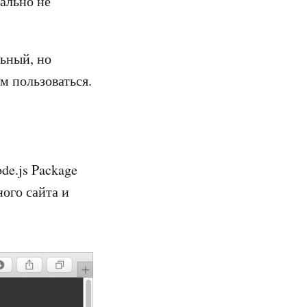
еально не
ьный, но
м пользоваться.
de.js Package
ого сайта и