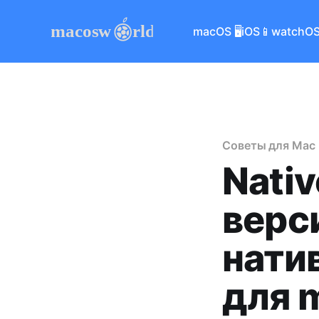
macOS 🖥
iOS📱
watchOS
Советы для Mac
Nativ
верс
нати
для 