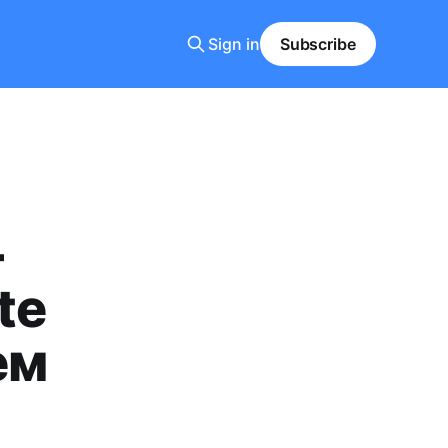
Sign in
Subscribe
-
te
ем