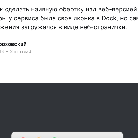
ак сделать наивную обертку над веб-версией
обы у сервиса была своя иконка в Dock, но с
жения загружался в виде веб-странички.
роховский
18
•
2 min read