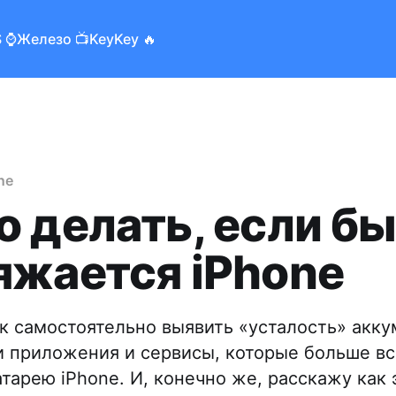
 ⌚️
Железо 📺
KeyKey 🔥
ne
о делать, если б
яжается iPhone
ак самостоятельно выявить «усталость» акку
и приложения и сервисы, которые больше вс
тарею iPhone. И, конечно же, расскажу как 