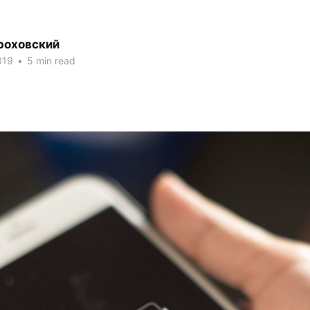
роховский
019
•
5 min read