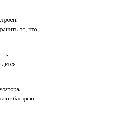
строен.
ранить то, что
ыть
идется
улятора,
яжают батарею