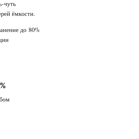
ь-чуть
ерей ёмкости.
ранение до 80%
ции
0%
юбом