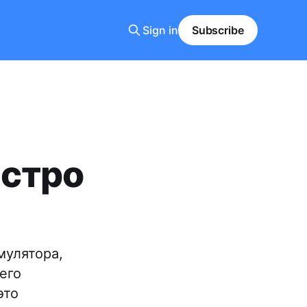
Sign in
Subscribe
ыстро
мулятора,
его
это