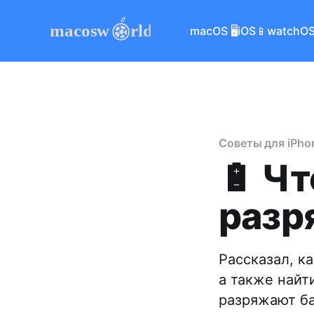
macOS 🖥
iOS📱
watchOS
Советы для iPho
🔋 Чт
разр
Рассказал, к
а также найт
разряжают ба