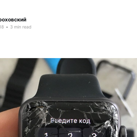
роховский
18
•
3 min read