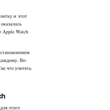
литку и этот
 оказалось
е Apple Watch
осстановлением
 каждому. Во-
Так что учитесь
ch
для этого