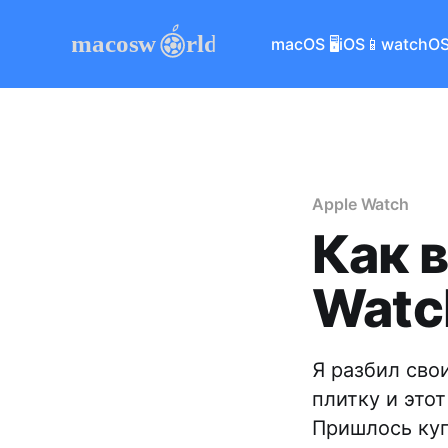
macOS 🖥
iOS📱
watchOS
Apple Watch
Как 
Watc
Я разбил сво
плитку и это
Пришлось куп