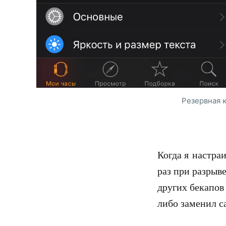
Резервная к
Когда я настра
раз при разрыв
других бекапов
либо заменил с