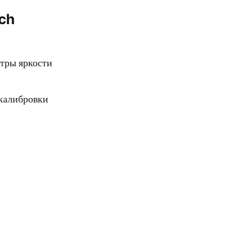
ch
етры яркости
калибровки