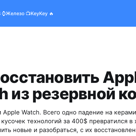
 ⌚️
Железо 📺
KeyKey 🔥
восстановить App
h из резервной к
и Apple Watch. Всего одно падение на керам
т кусочек технологий за 400$ превратился в 
ить новые и разобраться, с их восстановле