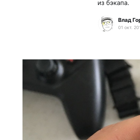
из бэкапа.
Влад Го
01 окт. 20