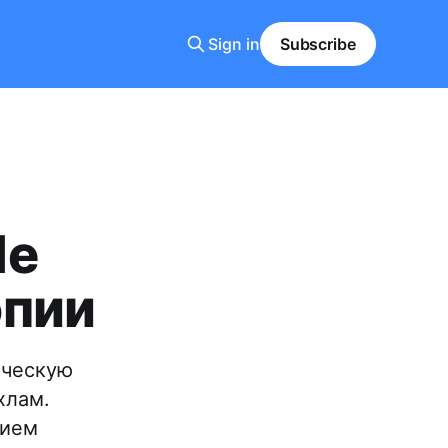
Sign in
Subscribe
le
опии
ическую
хлам.
нием