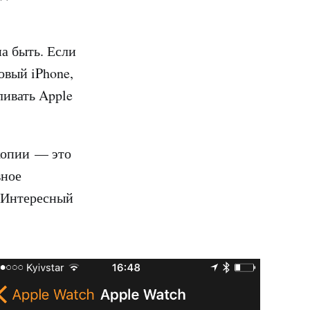
на быть. Если
овый iPhone,
ливать Apple
копии — это
вное
. Интересный