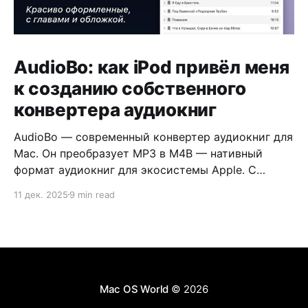
AudioBo: как iPod привёл меня
к созданию собственного
конвертера аудиокниг
AudioBo — современный конвертер аудиокниг для
Mac. Он преобразует MP3 в M4B — нативный
формат аудиокниг для экосистемы Apple. С
обложкой, главами и правильными метаданными.
11 дек. 2025
9 min read
Mac OS World
© 2026