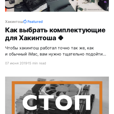
Хакинтош
Featured
Как выбрать комплектующие
для Хакинтоша 🍀
Чтобы хакинтош работал точно так же, как
и обычный iMac, вам нужно тщательно подойти
к выбору компонентов. В этой заметке
07 июня 2019
15 min read
я расскажу, по каким принципам нужно выбирать
железо для Хакинтоша, и чему стоит уделить
особое внимание.