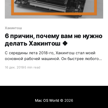
Хакинтош
6 причин, почему вам не нужно
делать Хакинтош 🍀
С середины лета 2018-го, Хакинтош стал моей
основной рабочей машиной. Он быстрее любого
iMac и MacBook Pro, а обошёлся в несколько раз
16 дек. 2018
5 min read
дешевле. Хакинтошем я доволен. Но стоит ли вам
делать что-то подобное? Вряд ли. И сейчас
я расскажу почему.
Mac OS World
© 2026