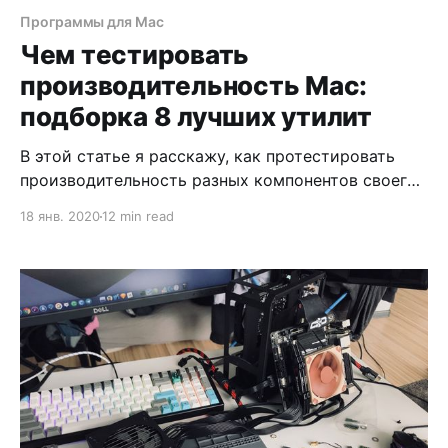
Программы для Mac
Чем тестировать
производительность Mac:
подборка 8 лучших утилит
В этой статье я расскажу, как протестировать
производительность разных компонентов своего
Mac: процессора, видеокарты и SSD. Результаты
18 янв. 2020
12 min read
тестов помогут вам понять, что компьютер пора
обслужить.