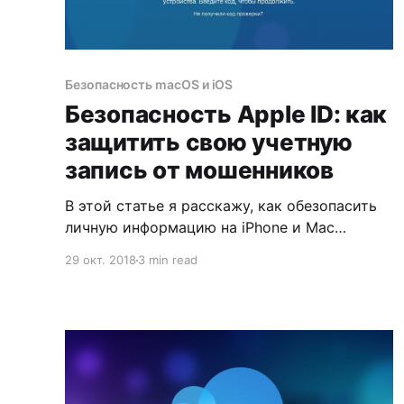
Безопасность macOS и iOS
Безопасность Apple ID: как
защитить свою учетную
запись от мошенников
В этой статье я расскажу, как обезопасить
личную информацию на iPhone и Mac
от мошенников, ревнивых подружек
29 окт. 2018
3 min read
и любопытных детей, которые могут
превратить вашу жизнь в кошмар.