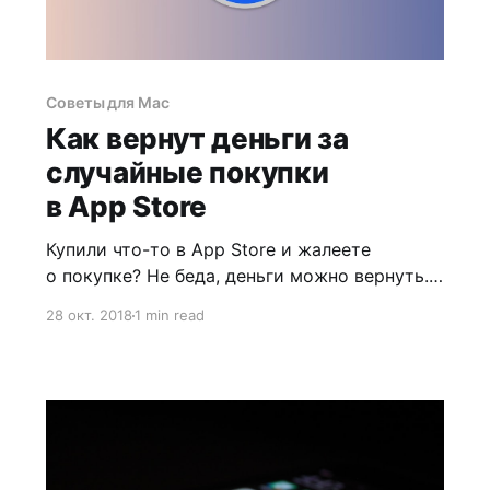
Советы для Mac
Как вернут деньги за
случайные покупки
в App Store
Купили что-то в App Store и жалеете
о покупке? Не беда, деньги можно вернуть.
Для этого надо зайти на специальную
28 окт. 2018
1 min read
страницу на сайте Apple, выбрать
приложение и подать заявку на возврат.
На это у вас есть 90 дней со дня покупки.