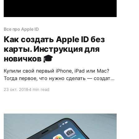
Все про Apple ID
Как создать Apple ID без
карты. Инструкция для
новичков 🎓
Купили свой первый iPhone, iPad или Mac?
Тогда первое, что нужно сделать — создать
Apple ID. О том, как это сделать и зачем
23 окт. 2018
4 min read
он нужен я сейчас и расскажу.