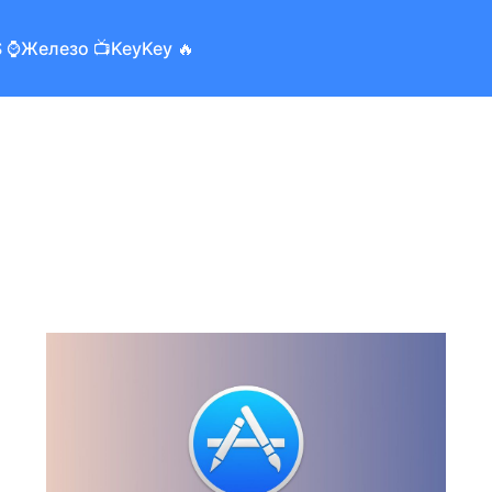
 ⌚️
Железо 📺
KeyKey 🔥