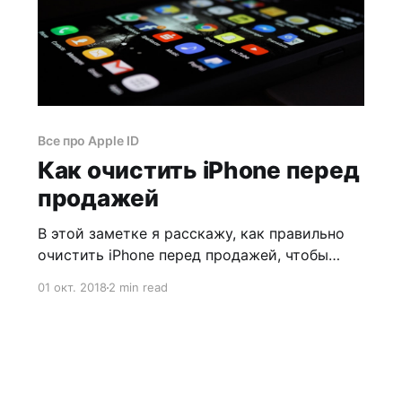
Все про Apple ID
Как очистить iPhone перед
продажей
В этой заметке я расскажу, как правильно
очистить iPhone перед продажей, чтобы
и вы и покупатель остались довольны.
01 окт. 2018
2 min read
Разумеется, все нижесказанное актуально
и для iPad.