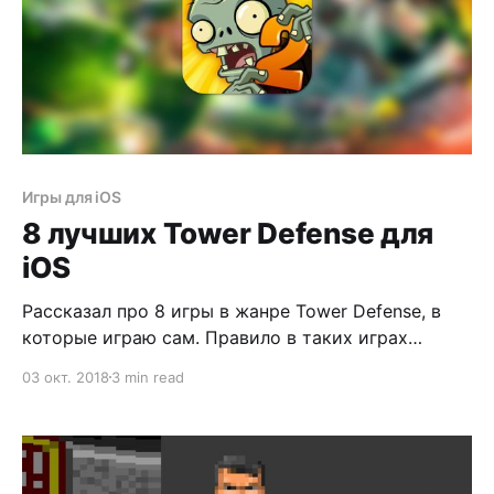
Игры для iOS
8 лучших Tower Defense для
iOS
Рассказал про 8 игры в жанре Tower Defense, в
которые играю сам. Правило в таких играх
только одно — всеми доступными способами
03 окт. 2018
3 min read
не дать противнику подойти к защищаемому
объекту.