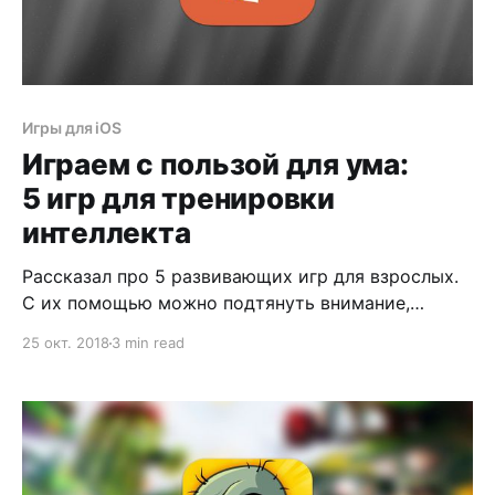
Игры для iOS
Играем с пользой для ума:
5 игр для тренировки
интеллекта
Рассказал про 5 развивающих игр для взрослых.
С их помощью можно подтянуть внимание,
реакцию, логику и эрудицию.
25 окт. 2018
3 min read